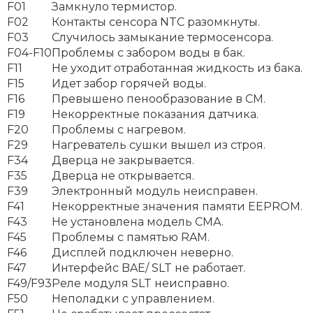
F01
Замкнуло термистор.
F02
Контакты сенсора NTC разомкнуты.
F03
Случилось замыкание термосенсора.
F04-F10
Проблемы с забором воды в бак.
F11
Не уходит отработанная жидкость из бака.
F15
Идет забор горячей воды.
F16
Превышено пенообразование в СМ.
F19
Некорректные показания датчика.
F20
Проблемы с нагревом.
F29
Нагреватель сушки вышел из строя.
F34
Дверца не закрывается.
F35
Дверца не открывается.
F39
Электронный модуль неисправен.
F41
Некорректные значения памяти EEPROM.
F43
Не установлена модель СМА.
F45
Проблемы с памятью RAM.
F46
Дисплей подключен неверно.
F47
Интерфейс BAE/ SLT не работает.
F49/F93
Реле модуля SLT неисправно.
F50
Неполадки с управлением.