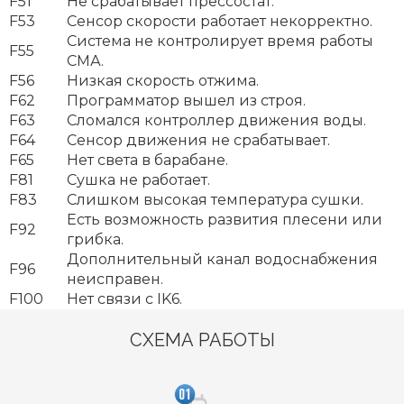
F51
Не срабатывает прессостат.
F53
Сенсор скорости работает некорректно.
Система не контролирует время работы
F55
СМА.
F56
Низкая скорость отжима.
F62
Программатор вышел из строя.
F63
Сломался контроллер движения воды.
F64
Сенсор движения не срабатывает.
F65
Нет света в барабане.
F81
Сушка не работает.
F83
Слишком высокая температура сушки.
Есть возможность развития плесени или
F92
грибка.
Дополнительный канал водоснабжения
F96
неисправен.
F100
Нет связи с IK6.
СХЕМА РАБОТЫ